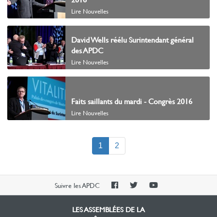
Lire Nouvelles
David Wells réélu Surintendant général
des APDC
Lire Nouvelles
Faits saillants du mardi - Congrès 2016
Lire Nouvelles
(current)
1
2
PAOC
PAOC
PAOC
Suivre les APDC
Facebook
Twitter
YouTube
LES ASSEMBLÉES DE LA