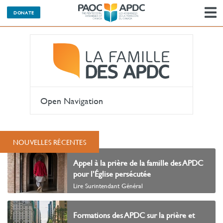
M
DONATE
l
n
Open Navigation
NOUVELLES RÉCENTES
Appel à la prière de la famille des APDC
pour l’Église persécutée
Lire Surintendant Général
Formations des APDC sur la prière et