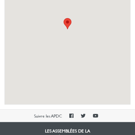
PAOC
PAOC
PAOC
Suivre les APDC
Facebook
Twitter
YouTube
LES ASSEMBLÉES DE LA