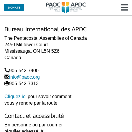
M
DONATE
l
Bureau International des APDC
n
The Pentecostal Assemblies of Canada
2450 Milltower Court
Mississauga, ON L5N 5Z6
Canada
905-542-7400
info@paoc.org
905-542-7313
Cliquez ici
pour savoir comment
vous y rendre par la route.
Contact et accessibilité
En personne ou par courrier
régulier adressé à: